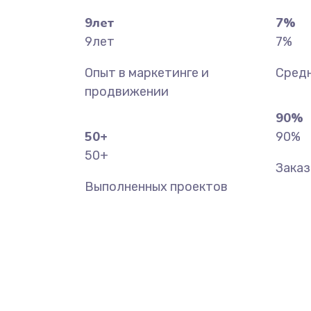
9
лет
7
%
9
лет
7
%
Опыт в маркетинге и
Средн
продвижении
90
%
50
+
90
%
50
+
Зака
Выполненных проектов