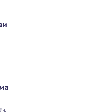
зи
ма
йн,