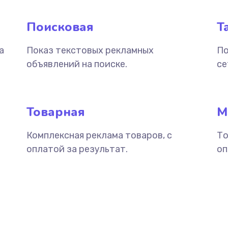
Поисковая
Т
а
Показ текстовых рекламных
По
объявлений на поиске.
се
Товарная
М
Комплексная реклама товаров, с
То
оплатой за результат.
оп