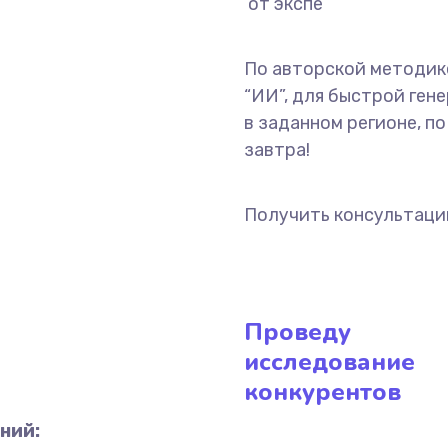
с г
По авторской методик
“ИИ”, для быстрой ген
в заданном регионе, п
завтра!
Получить консультац
Проведу
исследование
конкурентов
ний: