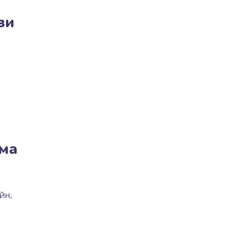
зи
ма
йн,