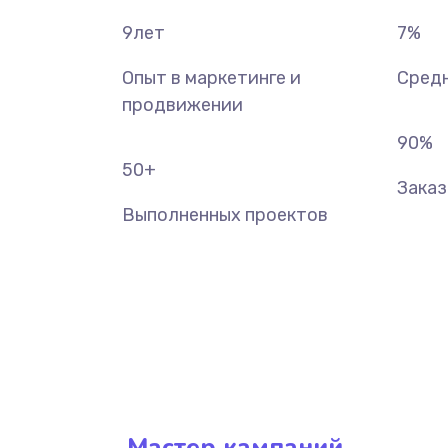
9
лет
7
%
Опыт в маркетинге и
Средн
продвижении
90
%
50
+
Зака
Выполненных проектов
Мастер кампаний