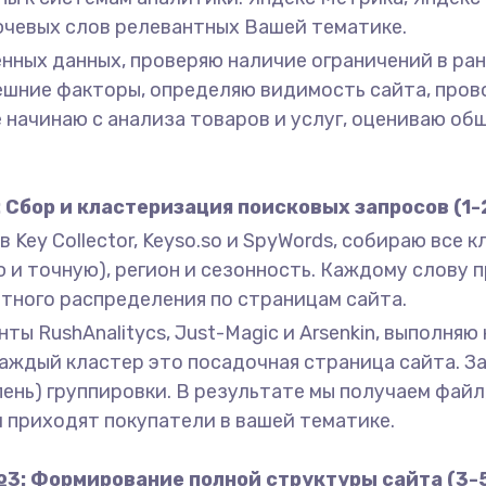
лючевых слов релевантных Вашей тематике.
енных данных, проверяю наличие ограничений в ра
ешние факторы, определяю видимость сайта, про
 начинаю с анализа товаров и услуг, оцениваю об
 Сбор и кластеризация поисковых запросов (1-
 Key Collector, Keyso.so и SpyWords, собираю все
ю и точную), регион и сезонность. Каждому слову
тного распределения по страницам сайта.
ты RushAnalitycs, Just-Magic и Arsenkin, выполня
Каждый кластер это посадочная страница сайта. 
степень) группировки. В результате мы получаем фай
 приходят покупатели в вашей тематике.
3: Формирование полной структуры сайта (3-