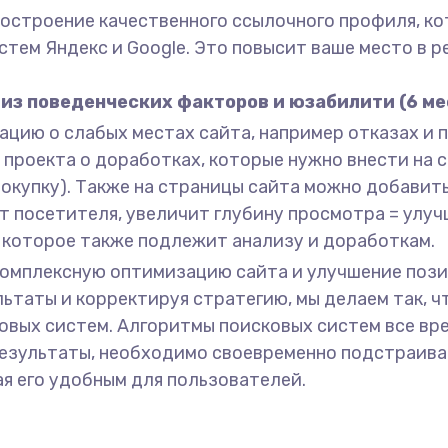
 построение качественного ссылочного профиля, 
истем Яндекс и Google. Это повысит ваше место в 
из поведенческих факторов и юзабилити (6 ме
цию о слабых местах сайта, например отказах и 
роекта о доработках, которые нужно внести на с
покупку). Также на страницы сайта можно добавить
т посетителя, увеличит глубину просмотра = улу
, которое также подлежит анализу и доработкам.
комплексную оптимизацию сайта и улучшение позиц
ьтаты и корректируя стратегию, мы делаем так, ч
вых систем. Алгоритмы поисковых систем все вр
езультаты, необходимо своевременно подстраива
ая его удобным для пользователей.