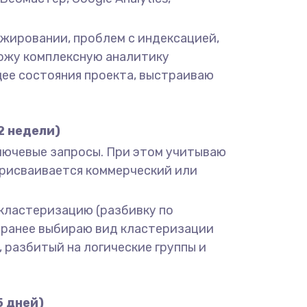
нжировании, проблем с индексацией,
вожу комплексную аналитику
щее состояния проекта, выстраиваю
2 недели)
 ключевые запросы. При этом учитываю
 присваивается коммерческий или
ю кластеризацию (разбивку по
Заранее выбираю вид кластеризации
л, разбитый на логические группы и
5 дней)