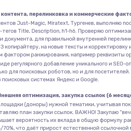
контента, перелинковка и коммерческие факто
нтов Just-Magic, Miratext, Тургенев, выполняю п
егов Title, Description, h1-h6. Проверяю оптимиза
и документа, для правильной внутренней перелинк
З копирайтеру, на новые тексты и корректировку
м фактором ранжирования, например реквизиты ор
 виде регулярного добавление уникального и SEO-
ько для поисковых роботов, но и для посетителе
 поисковых системах Яндекс и Google.
Внешняя оптимизация, закупка ссылок (6 месяце
площадки (доноры) нужной тематики, учитывая п
авляю план закупки ссылок. ВАЖНО! Закупаю "вечн
овышает вероятность их вклада в общую формулу р
%/70%, что даёт прирост естественной ссылочной 