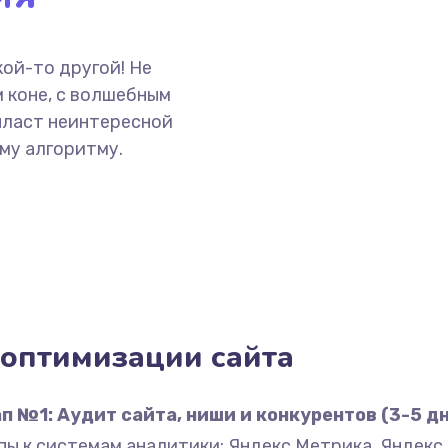
ой-то другой! Не
 коне, с волшебным
пласт неинтересной
му алгоритму.
оптимизации сайта
п №1: Аудит сайта, ниши и конкурентов (3-5 д
ы к системам аналитики: Яндекс Метрика, Яндекс В