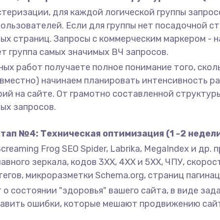
стеризации, для каждой логической группы запрос
льзователей. Если для группы нет посадочной ст
ых страниц. Запросы с коммерческим маркером - н
ет группа самых значимых ВЧ запросов.
ных работ получаете полное понимание того, скол
овместно) начинаем планировать интенсивность р
рий на сайте. От грамотно составленной структур
ых запросов.
тап №4: Техническая оптимизация (1 -2 недел
reaming Frog SEO Spider, Labrika, MegaIndex и др.
главного зеркала, кодов 3XX, 4XX и 5XX, ЧПУ, скоро
егов, микроразметки Schema.org, страниц пагинац
 о состоянии "здоровья" вашего сайта, в виде зад
править ошибки, которые мешают продвижению сайт