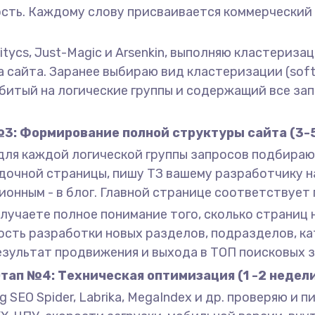
ность. Каждому слову присваивается коммерчески
tycs, Just-Magic и Arsenkin, выполняю кластериза
айта. Заранее выбираю вид кластеризации (soft, m
збитый на логические группы и содержащий все за
3: Формирование полной структуры сайта (3-
 для каждой логической группы запросов подбира
адочной страницы, пишу ТЗ вашему разработчику н
ионным - в блог. Главной странице соответствует 
лучаете полное понимание того, сколько страниц 
сть разработки новых разделов, подразделов, кат
езультат продвижения и выхода в ТОП поисковых з
тап №4: Техническая оптимизация (1 -2 недел
SEO Spider, Labrika, MegaIndex и др. проверяю и пиш