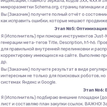
индексации, главного зеркала, кодов 3XX, 4XX и 5
микроразметки Schema.org, страниц пагинации и 
Вы (Заказчик) получите полный отчёт о состоянии
как исправить ошибки, которые мешают продвижен
Этап №5: Оптимизация 
Я (Исполнитель) при помощи инструментов Just-M
генерации мета-тегов Title, Description, h1-h6. 
для правильной внутренней перелинковки и распр
корректировку имеющихся на сайте. Выполняю пр
др.
Вы (Заказчик) получите результат в виде регуля
интересным не только для поисковых роботов, но
системах Яндекс и Google.
Этап №6: 
Я (Исполнитель) подбираю внешние площадки (до
лист и составляю план закупки ссылок. ВАЖНО! За