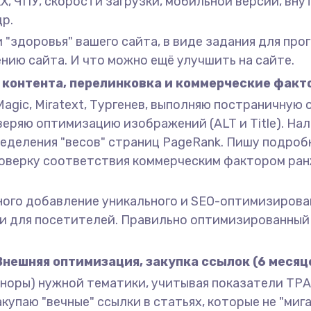
XX, ЧПУ, скорости загрузки, мобильной версии, вн
др.
 "здоровья" вашего сайта, в виде задания для про
ию сайта. И что можно ещё улучшить на сайте.
контента, перелинковка и коммерческие факто
agic, Miratext, Тургенев, выполняю постраничную
Проверяю оптимизацию изображений (ALT и Title). Н
еделения "весов" страниц PageRank. Пишу подробн
оверку соответствия коммерческим фактором ран
рного добавление уникального и SEO-оптимизирова
 и для посетителей. Правильно оптимизированный
Внешняя оптимизация, закупка ссылок (6 месяце
норы) нужной тематики, учитывая показатели ТР
купаю "вечные" ссылки в статьях, которые не "миг