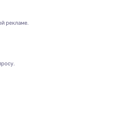
ой рекламе.
просу.