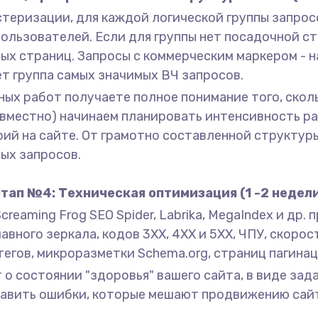
стеризации, для каждой логической группы запрос
льзователей. Если для группы нет посадочной ст
ых страниц. Запросы с коммерческим маркером - н
ет группа самых значимых ВЧ запросов.
ных работ получаете полное понимание того, скол
овместно) начинаем планировать интенсивность р
рий на сайте. От грамотно составленной структур
ых запросов.
тап №4: Техническая оптимизация (1 -2 недел
reaming Frog SEO Spider, Labrika, MegaIndex и др.
главного зеркала, кодов 3XX, 4XX и 5XX, ЧПУ, скоро
егов, микроразметки Schema.org, страниц пагинац
 о состоянии "здоровья" вашего сайта, в виде зад
править ошибки, которые мешают продвижению сайт