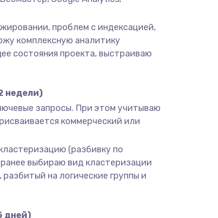
нжировании, проблем с индексацией,
вожу комплексную аналитику
щее состояния проекта, выстраиваю
2 недели)
 ключевые запросы. При этом учитываю
 присваивается коммерческий или
ю кластеризацию (разбивку по
Заранее выбираю вид кластеризации
л, разбитый на логические группы и
5 дней)