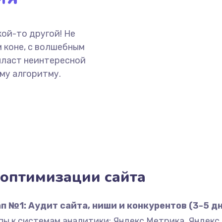
ой-то другой! Не
 коне, с волшебным
пласт неинтересной
му алгоритму.
оптимизации сайта
п №1: Аудит сайта, ниши и конкурентов (3-5 д
ы к системам аналитики: Яндекс Метрика, Яндекс В