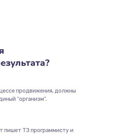
я
езультата?
оцессе продвижения, должны
диный “организм”.
т пишет ТЗ программисту и