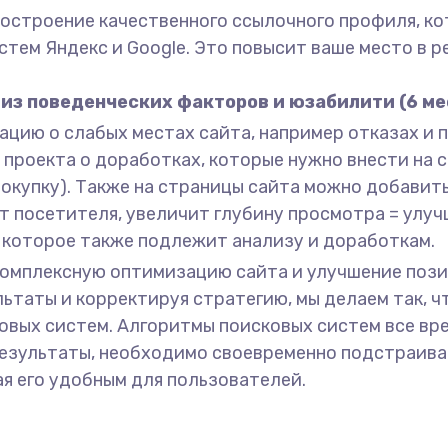
 построение качественного ссылочного профиля, 
истем Яндекс и Google. Это повысит ваше место в 
из поведенческих факторов и юзабилити (6 ме
цию о слабых местах сайта, например отказах и 
роекта о доработках, которые нужно внести на с
покупку). Также на страницы сайта можно добавить
т посетителя, увеличит глубину просмотра = улу
, которое также подлежит анализу и доработкам.
комплексную оптимизацию сайта и улучшение позиц
ьтаты и корректируя стратегию, мы делаем так, ч
вых систем. Алгоритмы поисковых систем все вр
езультаты, необходимо своевременно подстраива
ая его удобным для пользователей.