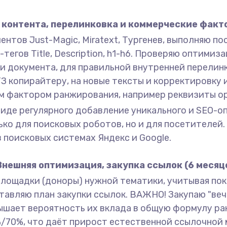
контента, перелинковка и коммерческие факто
нтов Just-Magic, Miratext, Тургенев, выполняю п
егов Title, Description, h1-h6. Проверяю оптимиза
и документа, для правильной внутренней перелинк
З копирайтеру, на новые тексты и корректировку
м фактором ранжирования, например реквизиты ор
 виде регулярного добавление уникального и SEO-
ько для поисковых роботов, но и для посетителе
 поисковых системах Яндекс и Google.
Внешняя оптимизация, закупка ссылок (6 месяце
площадки (доноры) нужной тематики, учитывая п
авляю план закупки ссылок. ВАЖНО! Закупаю "вечн
овышает вероятность их вклада в общую формулу р
%/70%, что даёт прирост естественной ссылочной 