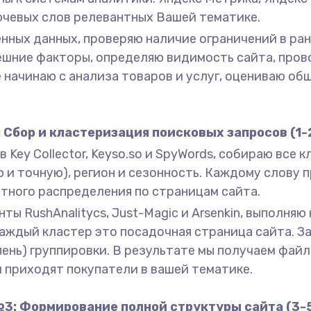
лючевых слов релевантных Вашей тематике.
енных данных, проверяю наличие ограничений в ра
ешние факторы, определяю видимость сайта, про
 начинаю с анализа товаров и услуг, оцениваю об
 Сбор и кластеризация поисковых запросов (1-
 Key Collector, Keyso.so и SpyWords, собираю все
ю и точную), регион и сезонность. Каждому слову
тного распределения по страницам сайта.
ты RushAnalitycs, Just-Magic и Arsenkin, выполня
Каждый кластер это посадочная страница сайта. 
степень) группировки. В результате мы получаем фай
 приходят покупатели в вашей тематике.
3: Формирование полной структуры сайта (3-