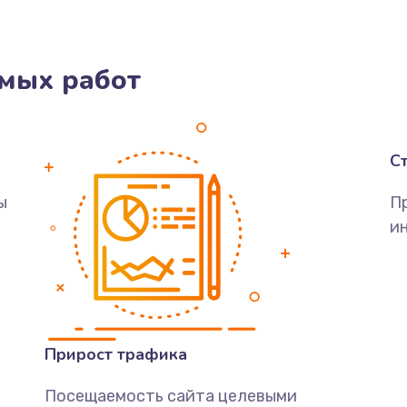
мых работ
С
ы
П
ин
Прирост трафика
Посещаемость сайта целевыми