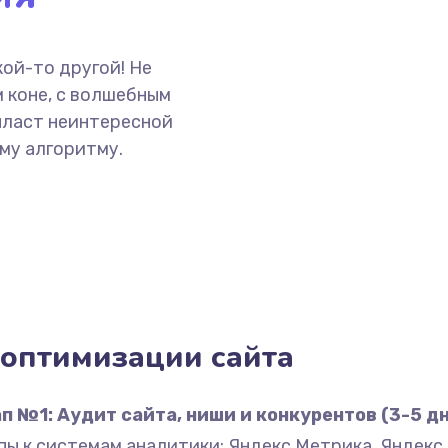
ой-то другой! Не
 коне, с волшебным
пласт неинтересной
му алгоритму.
оптимизации сайта
п №1: Аудит сайта, ниши и конкурентов (3-5 д
ы к системам аналитики: Яндекс Метрика, Яндекс В