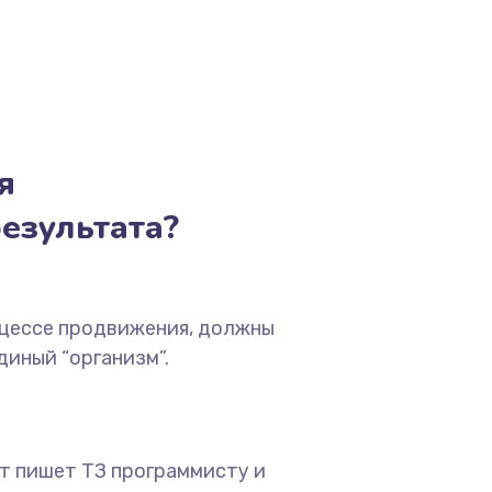
я
езультата?
оцессе продвижения, должны
диный “организм”.
т пишет ТЗ программисту и