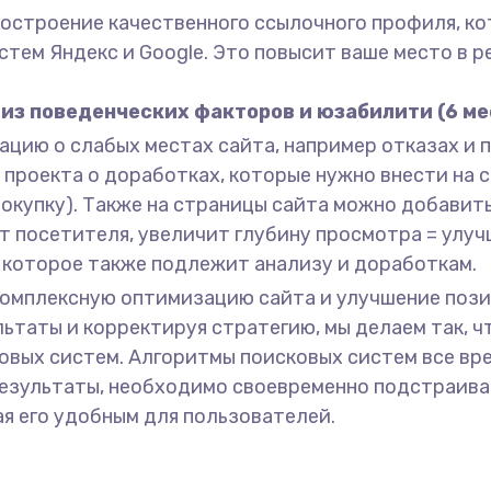
 построение качественного ссылочного профиля, 
истем Яндекс и Google. Это повысит ваше место в 
из поведенческих факторов и юзабилити (6 ме
цию о слабых местах сайта, например отказах и 
роекта о доработках, которые нужно внести на с
покупку). Также на страницы сайта можно добавить
т посетителя, увеличит глубину просмотра = улу
, которое также подлежит анализу и доработкам.
комплексную оптимизацию сайта и улучшение позиц
ьтаты и корректируя стратегию, мы делаем так, ч
вых систем. Алгоритмы поисковых систем все вр
езультаты, необходимо своевременно подстраива
ая его удобным для пользователей.