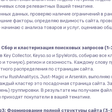
лючевых слов релевантных Вашей тематике.
енных данных, проверяю наличие ограничений в ра
ешние факторы, определяю видимость сайта, про
 начинаю с анализа товаров и услуг, оцениваю об
 Сбор и кластеризация поисковых запросов (1-
 Key Collector, Keyso.so и SpyWords, собираю все
ю и точную), регион и сезонность. Каждому слову
тного распределения по страницам сайта.
ты RushAnalitycs, Just-Magic и Arsenkin, выполня
Каждый кластер это посадочная страница сайта. 
степень) группировки. В результате мы получаем фай
 приходят покупатели в вашей тематике.
3: Формирование полной структуры сайта (3-