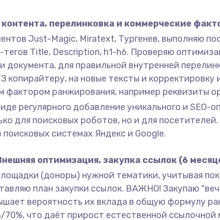
контента, перелинковка и коммерческие факто
нтов Just-Magic, Miratext, Тургенев, выполняю п
егов Title, Description, h1-h6. Проверяю оптимиза
и документа, для правильной внутренней перелинк
З копирайтеру, на новые тексты и корректировку
м фактором ранжирования, например реквизиты ор
 виде регулярного добавление уникального и SEO-
ько для поисковых роботов, но и для посетителе
 поисковых системах Яндекс и Google.
Внешняя оптимизация, закупка ссылок (6 месяце
площадки (доноры) нужной тематики, учитывая п
авляю план закупки ссылок. ВАЖНО! Закупаю "вечн
овышает вероятность их вклада в общую формулу р
%/70%, что даёт прирост естественной ссылочной 