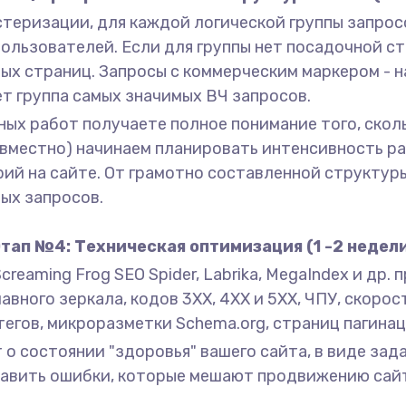
стеризации, для каждой логической группы запрос
льзователей. Если для группы нет посадочной ст
ых страниц. Запросы с коммерческим маркером - н
ет группа самых значимых ВЧ запросов.
ных работ получаете полное понимание того, скол
овместно) начинаем планировать интенсивность р
рий на сайте. От грамотно составленной структур
ых запросов.
тап №4: Техническая оптимизация (1 -2 недел
reaming Frog SEO Spider, Labrika, MegaIndex и др.
главного зеркала, кодов 3XX, 4XX и 5XX, ЧПУ, скоро
егов, микроразметки Schema.org, страниц пагинац
 о состоянии "здоровья" вашего сайта, в виде зад
править ошибки, которые мешают продвижению сайт