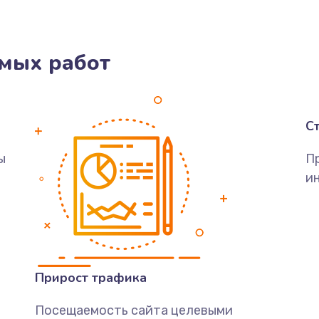
мых работ
С
ы
П
ин
Прирост трафика
Посещаемость сайта целевыми