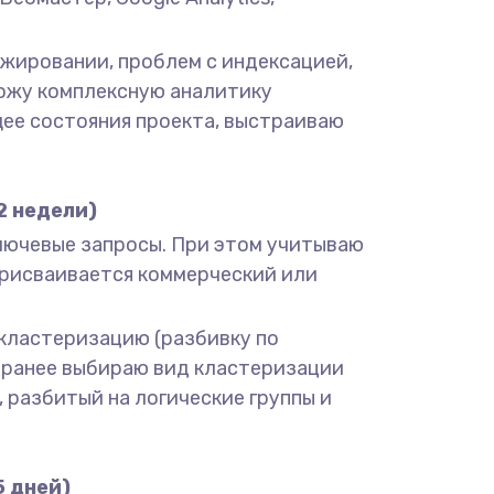
нжировании, проблем с индексацией,
вожу комплексную аналитику
щее состояния проекта, выстраиваю
2 недели)
 ключевые запросы. При этом учитываю
 присваивается коммерческий или
ю кластеризацию (разбивку по
Заранее выбираю вид кластеризации
л, разбитый на логические группы и
5 дней)