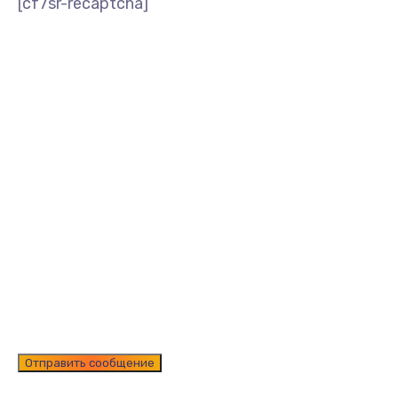
[cf7sr-recaptcha]