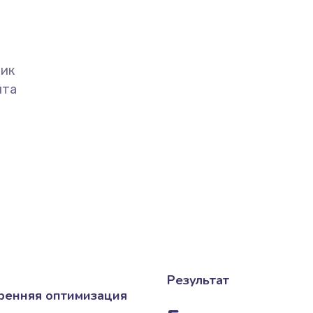
фик
йта
Результат
ренняя оптимизация