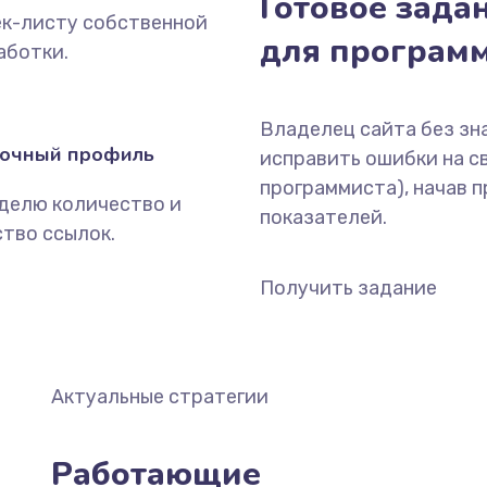
Готовое зада
ек-листу собственной
для програм
аботки.
Владелец сайта без зна
очный профиль
исправить ошибки на с
программиста), начав 
делю количество и
показателей.
ство ссылок.
Получить задание
Актуальные стратегии
Работающие