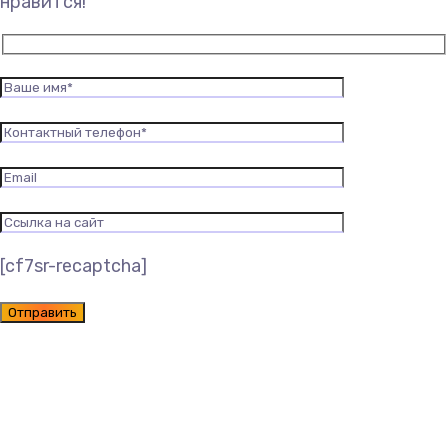
нравится!
[cf7sr-recaptcha]