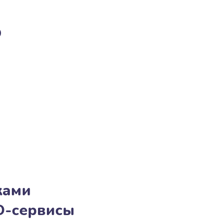
о
ками
O-сервисы