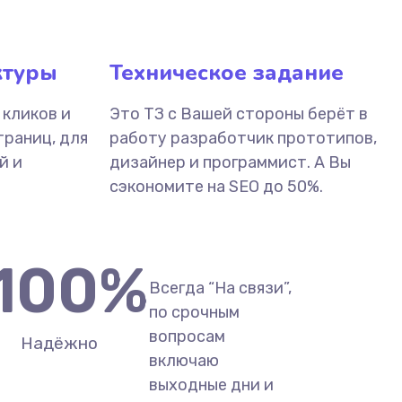
ктуры
Техническое задание
 кликов и
Это ТЗ с Вашей стороны берёт в
траниц, для
работу разработчик прототипов,
й и
дизайнер и программист. А Вы
сэкономите на SEO до 50%.
100
%
Всегда “На связи”,
по срочным
вопросам
Надёжно
включаю
выходные дни и