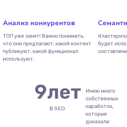
Анализ конкурентов
Семанти
ТОП уже занят! Важно понимать,
Кластериза
что они предлагают, какой контент
будет испо
публикуют, какой функционал
составлени
используют.
9
лет
Имею много
собственных
наработок,
В SEO
которые
доказали