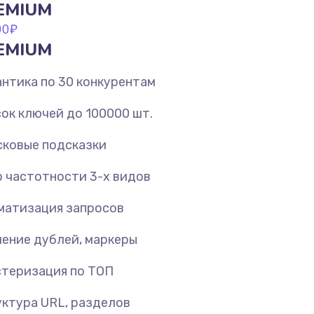
EMIUM
00
₽
EMIUM
нтика по 30 конкурентам
ок ключей до 100000 шт.
ковые подсказки
 частотности 3-х видов
матизация запросов
ение дублей, маркеры
теризация по ТОП
ктура URL, разделов