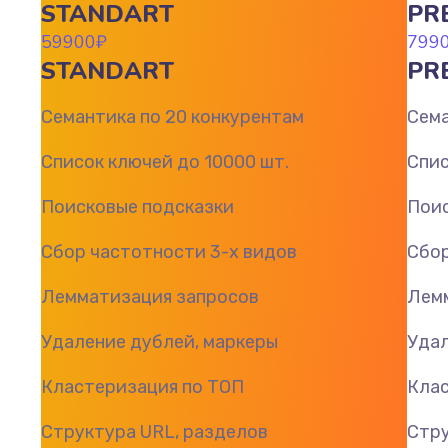
STANDART
PR
59900
₽
799
STANDART
PR
Семантика по 20 конкурентам
Сема
Список ключей до 10000 шт.
Спис
Поисковые подсказки
Поис
Сбор частотности 3-х видов
Сбор
Лемматизация запросов
Лем
Удаление дублей, маркеры
Удал
Кластеризация по ТОП
Клас
Структура URL, разделов
Стру