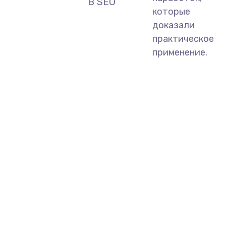
В SEO
которые
доказали
практическое
применение.