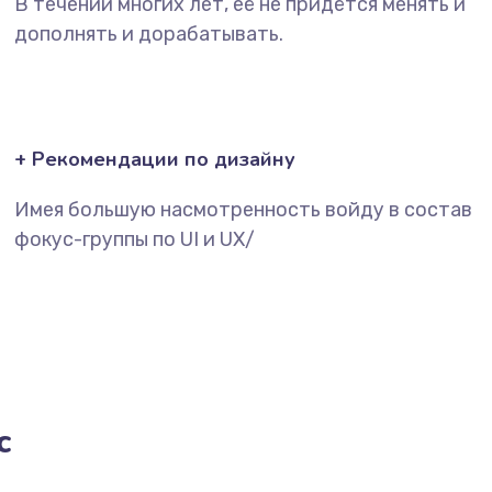
В течении многих лет, её не придётся менять и
дополнять и дорабатывать.
+ Рекомендации по дизайну
Имея большую насмотренность войду в состав
фокус-группы по UI и UX/
с