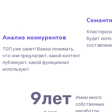
Семанти
Кластериза
Анализ конкурентов
будет испо
составлени
ТОП уже занят! Важно понимать,
что они предлагают, какой контент
публикуют, какой функционал
используют.
9
лет
Имею много
собственных
наработок,