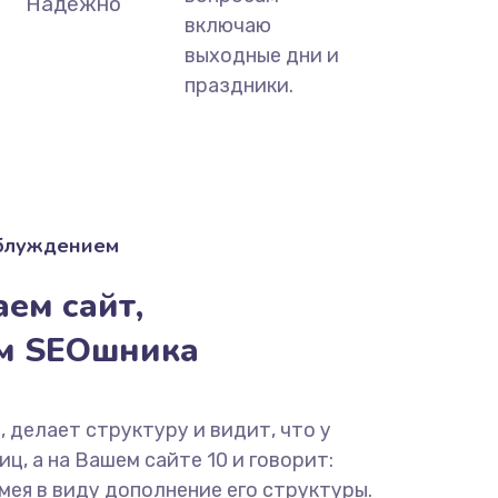
Надёжно
включаю
выходные дни и
праздники.
аблуждением
ем сайт,
ём SEOшника
, делает структуру и видит, что у
ц, а на Вашем сайте 10 и говорит:
мея в виду дополнение его структуры.