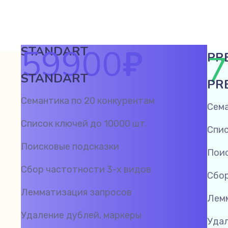
59900
₽
STANDART
7
PR
STANDART
PR
Семантика по 20 конкурентам
Сема
Список ключей до 10000 шт.
Спис
Поисковые подсказки
Поис
Сбор частотности 3-х видов
Сбор
Лемматизация запросов
Лем
Удаление дублей, маркеры
Удал