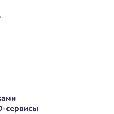
о
ками
O-сервисы