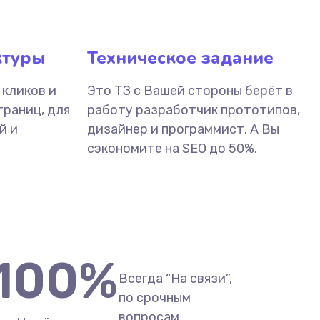
ктуры
Техническое задание
 кликов и
Это ТЗ с Вашей стороны берёт в
траниц, для
работу разработчик прототипов,
й и
дизайнер и программист. А Вы
сэкономите на SEO до 50%.
100
%
Всегда “На связи”,
по срочным
вопросам