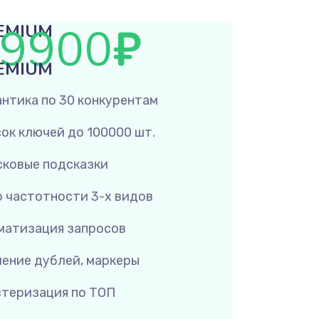
9900
₽
EMIUM
EMIUM
нтика по 30 конкурентам
ок ключей до 100000 шт.
ковые подсказки
 частотности 3-х видов
матизация запросов
ение дублей, маркеры
теризация по ТОП