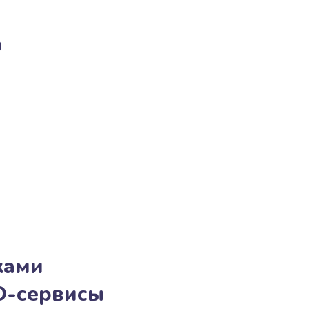
о
ками
O-сервисы