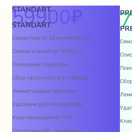
59900
₽
STANDART
7
PR
STANDART
PR
Семантика по 20 конкурентам
Сема
Список ключей до 10000 шт.
Спис
Поисковые подсказки
Поис
Сбор частотности 3-х видов
Сбор
Лемматизация запросов
Лем
Удаление дублей, маркеры
Удал
Кластеризация по ТОП
Клас
Структура URL, разделов