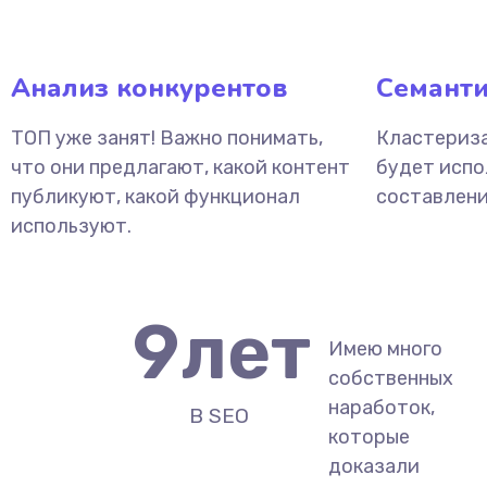
Анализ конкурентов
Семанти
ТОП уже занят! Важно понимать,
Кластериза
что они предлагают, какой контент
будет испо
публикуют, какой функционал
составлени
используют.
9
лет
Имею много
собственных
наработок,
В SEO
которые
доказали