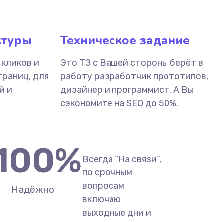
ктуры
Техническое задание
 кликов и
Это ТЗ с Вашей стороны берёт в
траниц, для
работу разработчик прототипов,
й и
дизайнер и программист. А Вы
сэкономите на SEO до 50%.
100
%
Всегда “На связи”,
по срочным
вопросам
Надёжно
включаю
выходные дни и