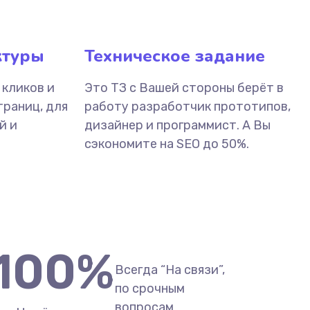
ктуры
Техническое задание
 кликов и
Это ТЗ с Вашей стороны берёт в
траниц, для
работу разработчик прототипов,
й и
дизайнер и программист. А Вы
сэкономите на SEO до 50%.
100
%
Всегда “На связи”,
по срочным
вопросам