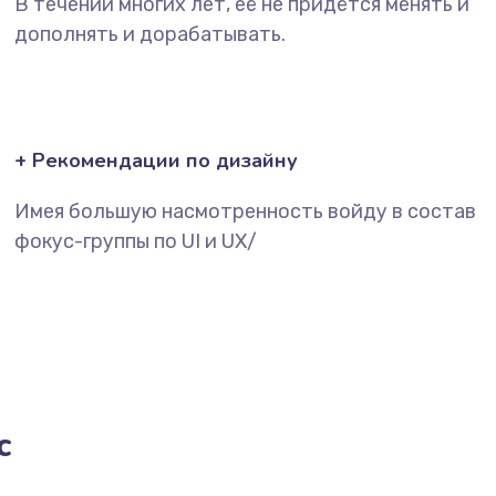
В течении многих лет, её не придётся менять и
дополнять и дорабатывать.
+ Рекомендации по дизайну
Имея большую насмотренность войду в состав
фокус-группы по UI и UX/
с