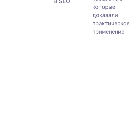
В SEO
которые
доказали
практическое
применение.