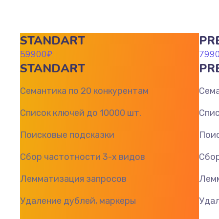
STANDART
PR
59900
₽
799
STANDART
PR
Семантика по 20 конкурентам
Сема
Список ключей до 10000 шт.
Спис
Поисковые подсказки
Поис
Сбор частотности 3-х видов
Сбор
Лемматизация запросов
Лем
Удаление дублей, маркеры
Удал