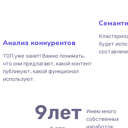
Семанти
Кластериза
Анализ конкурентов
будет испо
составлени
ТОП уже занят! Важно понимать,
что они предлагают, какой контент
публикуют, какой функционал
используют.
9
лет
Имею много
собственных
наработок,