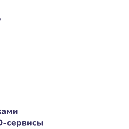
о
ками
O-сервисы