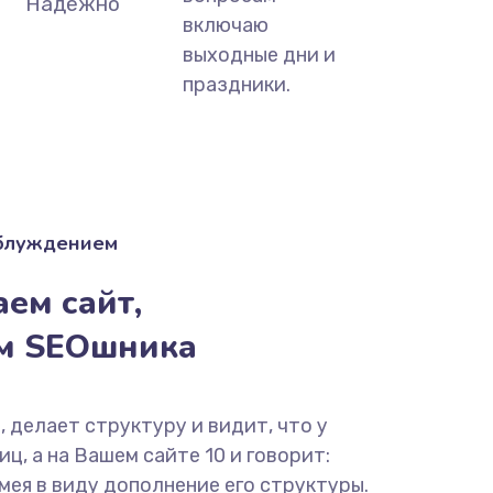
Надёжно
включаю
выходные дни и
праздники.
аблуждением
ем сайт,
ём SEOшника
, делает структуру и видит, что у
ц, а на Вашем сайте 10 и говорит:
мея в виду дополнение его структуры.