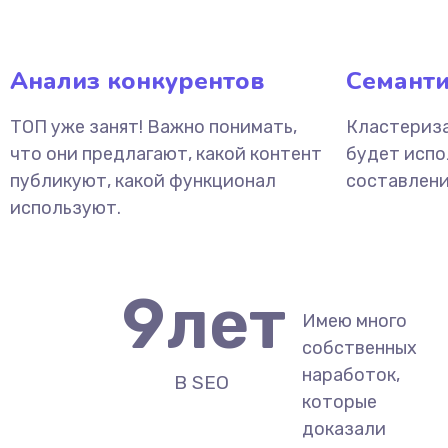
Анализ конкурентов
Семанти
ТОП уже занят! Важно понимать,
Кластериза
что они предлагают, какой контент
будет испо
публикуют, какой функционал
составлени
используют.
9
лет
Имею много
собственных
наработок,
В SEO
которые
доказали