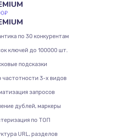
EMIUM
00
₽
EMIUM
нтика по 30 конкурентам
ок ключей до 100000 шт.
ковые подсказки
 частотности 3-х видов
матизация запросов
ение дублей, маркеры
теризация по ТОП
ктура URL, разделов