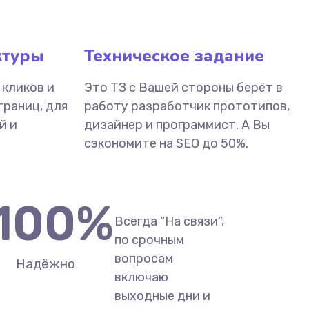
ктуры
Техническое задание
 кликов и
Это ТЗ с Вашей стороны берёт в
траниц, для
работу разработчик прототипов,
й и
дизайнер и программист. А Вы
сэкономите на SEO до 50%.
100
%
Всегда “На связи”,
по срочным
вопросам
Надёжно
включаю
выходные дни и