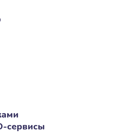
о
ками
O-сервисы