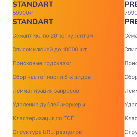
STANDART
PR
59900
₽
799
STANDART
PR
Семантика по 20 конкурентам
Сема
Список ключей до 10000 шт.
Спис
Поисковые подсказки
Поис
Сбор частотности 3-х видов
Сбор
Лемматизация запросов
Лем
Удаление дублей, маркеры
Удал
Кластеризация по ТОП
Клас
Структура URL, разделов
Стру