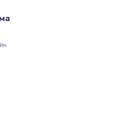
ма
йн,