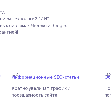
гу.
нием технологий “ИИ”.
вых системах Яндекс и Google.
рантией!
.02
.03
"
Информационные SEO-статьи
Об
Кратно увеличат трафик и
По
посещаемость сайта
по