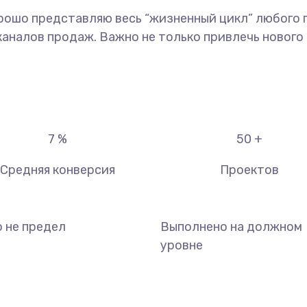
рошо представляю весь “жизненный цикл” любого п
налов продаж. Важно не только привлечь нового к
7
%
50
+
Средняя конверсия
Проектов
о не предел
Выполнено на должном
уровне