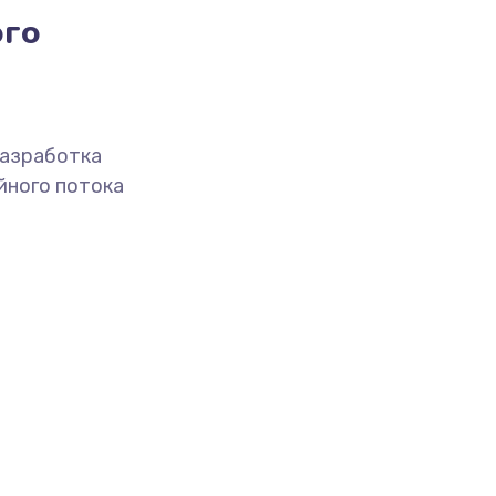
ого
разработка
йного потока