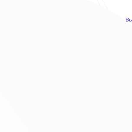
UI и UX дизайн и интерфейс
Вы
ов
С учётом Ваших предпочтений и
В 
вкусов
т продавать?