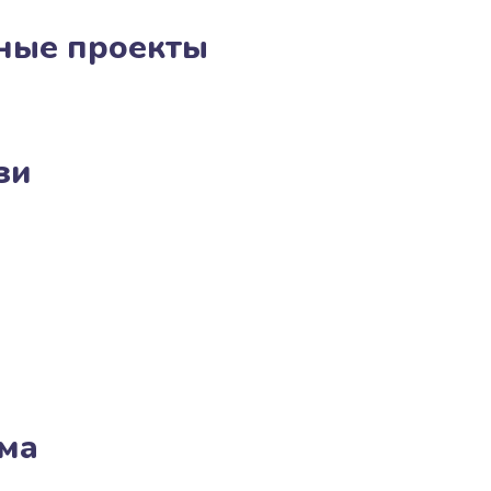
ные проекты
зи
ма