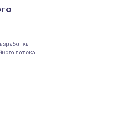
ого
разработка
йного потока