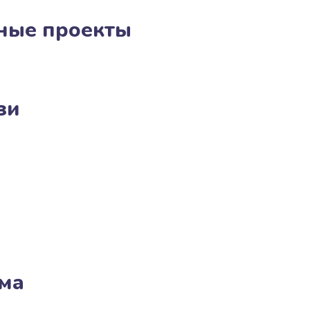
ные проекты
зи
ма