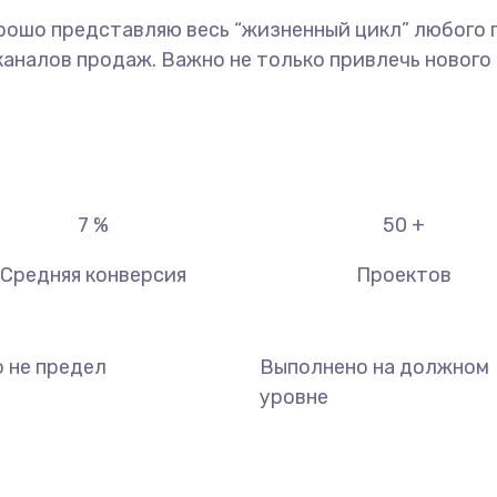
рошо представляю весь “жизненный цикл” любого п
налов продаж. Важно не только привлечь нового к
7
%
50
+
Средняя конверсия
Проектов
о не предел
Выполнено на должном
уровне