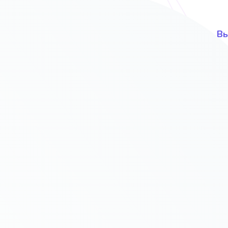
UI и UX дизайн и интерфейс
Вы
ов
С учётом Ваших предпочтений и
В 
вкусов
т продавать?