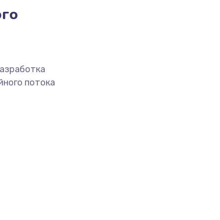
ого
разработка
йного потока