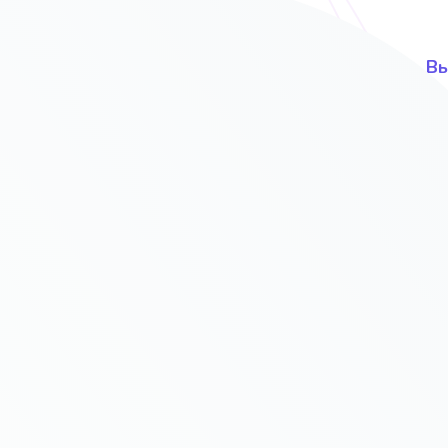
UI и UX дизайн и интерфейс
Вы
ов
С учётом Ваших предпочтений и
В 
вкусов
т продавать?