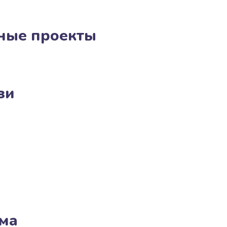
ные проекты
зи
ма