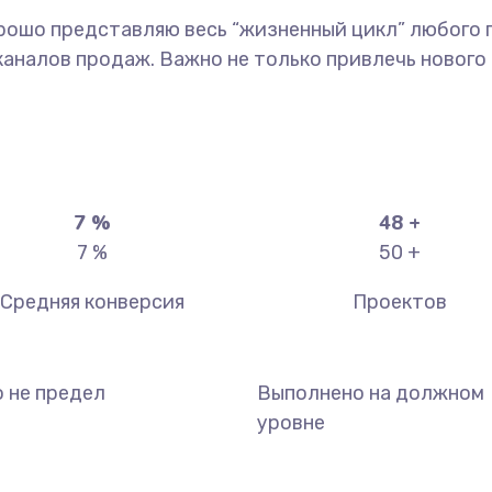
рошо представляю весь “жизненный цикл” любого п
налов продаж. Важно не только привлечь нового к
7
%
50
+
7
%
50
+
Средняя конверсия
Проектов
о не предел
Выполнено на должном
уровне