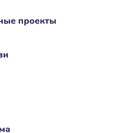
ные проекты
зи
ма