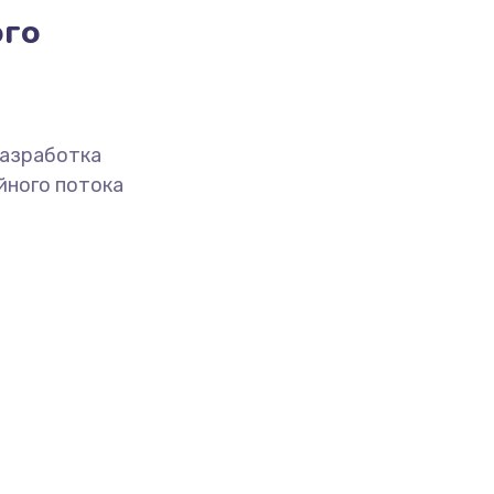
ого
разработка
йного потока