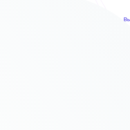
UI и UX дизайн и интерфейс
Вы
ов
С учётом Ваших предпочтений и
В 
вкусов
т продавать?