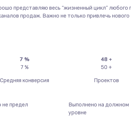
рошо представляю весь “жизненный цикл” любого п
налов продаж. Важно не только привлечь нового к
7
%
50
+
7
%
50
+
Средняя конверсия
Проектов
о не предел
Выполнено на должном
уровне