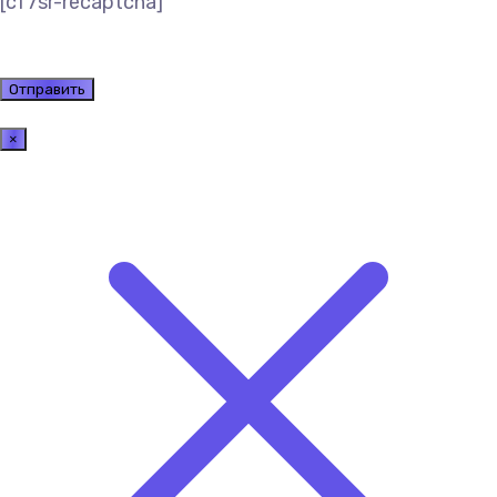
[cf7sr-recaptcha]
×