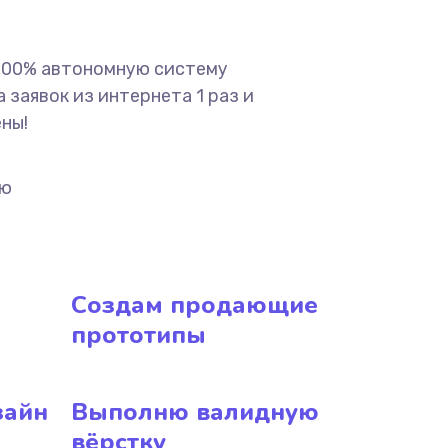
 100% автономную систему
 заявок из интернета 1 раз и
ены!
ию
Создам продающие
прототипы
зайн
Выполню валидную
вёрстку