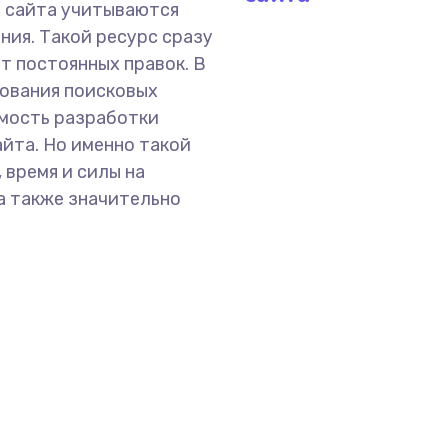
о сайта учитываются
ния. Такой ресурс сразу
ет постоянных правок. В
бования поисковых
имость разработки
айта. Но именно такой
 время и силы на
а также значительно