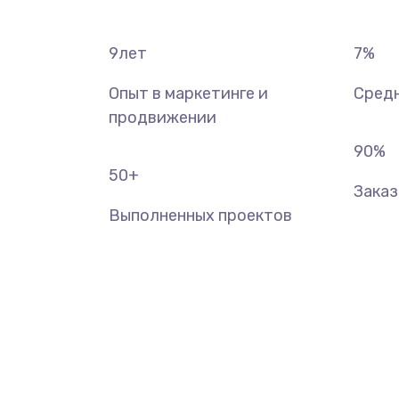
9
лет
7
%
Опыт в маркетинге и
Средн
продвижении
90
%
50
+
Зака
Выполненных проектов