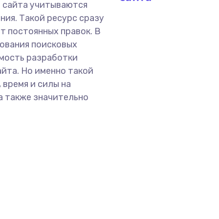
о сайта учитываются
ния. Такой ресурс сразу
ет постоянных правок. В
бования поисковых
имость разработки
айта. Но именно такой
 время и силы на
а также значительно