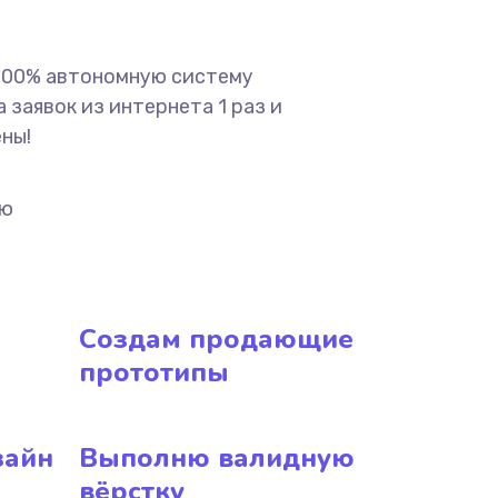
 100% автономную систему
 заявок из интернета 1 раз и
ены!
ию
Создам продающие
прототипы
зайн
Выполню валидную
вёрстку