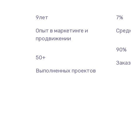
9
лет
7
%
Опыт в маркетинге и
Средн
продвижении
90
%
50
+
Зака
Выполненных проектов