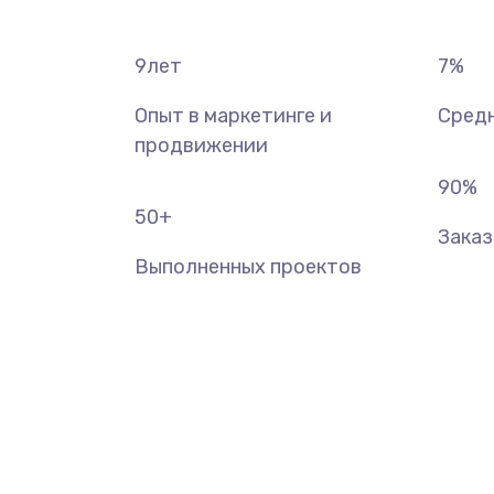
9
лет
7
%
Опыт в маркетинге и
Средн
продвижении
90
%
50
+
Зака
Выполненных проектов