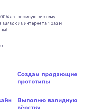
 100% автономную систему
 заявок из интернета 1 раз и
ены!
ию
Создам продающие
прототипы
зайн
Выполню валидную
вёрстку