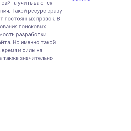
о сайта учитываются
ния. Такой ресурс сразу
ет постоянных правок. В
бования поисковых
имость разработки
айта. Но именно такой
 время и силы на
а также значительно