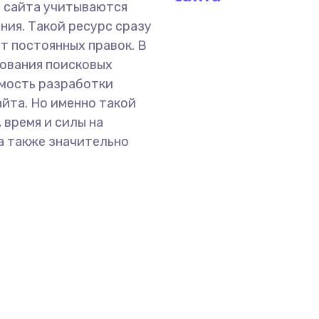
о сайта учитываются
ния. Такой ресурс сразу
ет постоянных правок. В
бования поисковых
имость разработки
айта. Но именно такой
 время и силы на
а также значительно