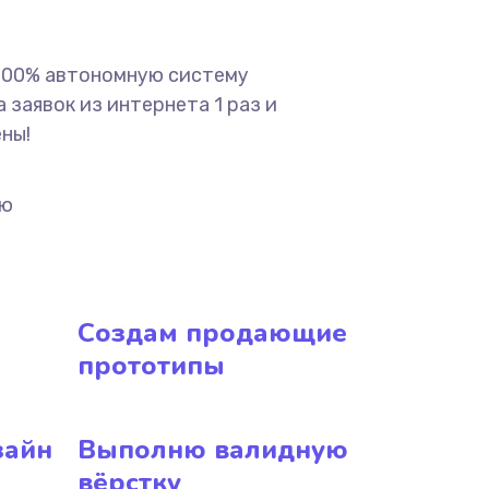
 100% автономную систему
 заявок из интернета 1 раз и
ены!
ию
Создам продающие
прототипы
зайн
Выполню валидную
вёрстку