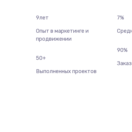
9
лет
7
%
Опыт в маркетинге и
Средн
продвижении
90
%
50
+
Зака
Выполненных проектов