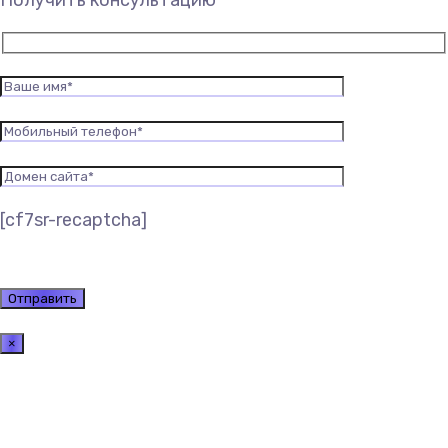
Получить консультацию
[cf7sr-recaptcha]
×