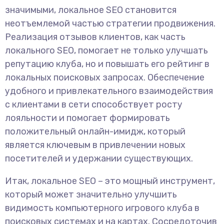
значимыми, локальное SEO становится
неотъемлемой частью стратегии продвижения.
Реализация отзывов клиентов, как часть
локального SEO, помогает не только улучшать
репутацию клуба, но и повышать его рейтинг в
локальных поисковых запросах. Обеспечение
удобного и привлекательного взаимодействия
с клиентами в сети способствует росту
лояльности и помогает формировать
положительный онлайн-имидж, который
является ключевым в привлечении новых
посетителей и удержании существующих.
Итак, локальное SEO – это мощный инструмент,
который может значительно улучшить
видимость компьютерного игрового клуба в
поисковых системах и на картах. Сосредоточив