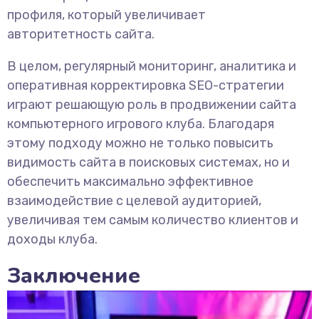
профиля, который увеличивает
авторитетность сайта.
В целом, регулярный мониторинг, аналитика и
оперативная корректировка SEO-стратегии
играют решающую роль в продвижении сайта
компьютерного игрового клуба. Благодаря
этому подходу можно не только повысить
видимость сайта в поисковых системах, но и
обеспечить максимально эффективное
взаимодействие с целевой аудиторией,
увеличивая тем самым количество клиентов и
доходы клуба.
Заключение