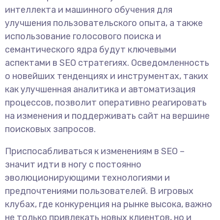
интеллекта и машинного обучения для
улучшения пользовательского опыта, а также
использование голосового поиска и
семантического ядра будут ключевыми
аспектами в SEO стратегиях. Осведомленность
о новейших тенденциях и инструментах, таких
как улучшенная аналитика и автоматизация
процессов, позволит оперативно реагировать
на изменения и поддерживать сайт на вершине
поисковых запросов.
Приспосабливаться к изменениям в SEO –
значит идти в ногу с постоянно
эволюционирующими технологиями и
предпочтениями пользователей. В игровых
клубах, где конкуренция на рынке высока, важно
не только привлекать новых клиентов, но и