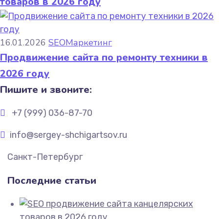
товаров в 2026 году
16.01.2026
SEO
Маркетинг
Продвижение сайта по ремонту техники в
2026 году
Пишите и звоните:
+7 (999) 036-87-70
info@sergey-shchigartsov.ru
Санкт-Петербург
Последние статьи