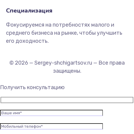
Специализация
Фокусируемся на потребностях малого и
среднего бизнеса на рынке, чтобы улучшить
его доходность.
© 2026 — Sergey-shchigartsov.ru — Все права
защищены.
Получить консультацию