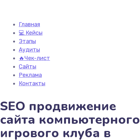
Главная
💻 Кейсы
Этапы
Аудиты
🔥Чек-лист
Сайты
Реклама
Контакты
SEO продвижение
сайта компьютерного
игрового клуба в