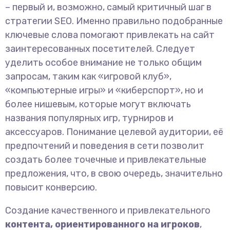
– первый и, возможно, самый критичный шаг в
стратегии SEO. Именно правильно подобранные
ключевые слова помогают привлекать на сайт
заинтересованных посетителей. Следует
уделить особое внимание не только общим
запросам, таким как «игровой клуб»,
«компьютерные игры» и «киберспорт», но и
более нишевым, которые могут включать
названия популярных игр, турниров и
аксессуаров. Понимание целевой аудитории, её
предпочтений и поведения в сети позволит
создать более точечные и привлекательные
предложения, что, в свою очередь, значительно
повысит конверсию.
Создание качественного и привлекательного
контента, ориентированного на игроков
,