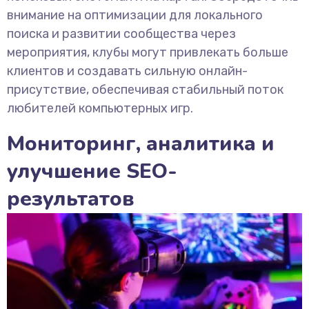
внимание на оптимизации для локального
поиска и развитии сообщества через
мероприятия, клубы могут привлекать больше
клиентов и создавать сильную онлайн-
присутствие, обеспечивая стабильный поток
любителей компьютерных игр.
Мониторинг, аналитика и
улучшение SEO-
результатов