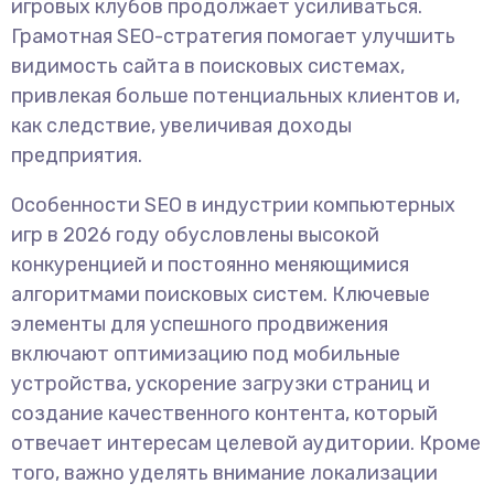
игровых клубов продолжает усиливаться.
Грамотная SEO-стратегия помогает улучшить
видимость сайта в поисковых системах,
привлекая больше потенциальных клиентов и,
как следствие, увеличивая доходы
предприятия.
Особенности SEO в индустрии компьютерных
игр в 2026 году обусловлены высокой
конкуренцией и постоянно меняющимися
алгоритмами поисковых систем. Ключевые
элементы для успешного продвижения
включают оптимизацию под мобильные
устройства, ускорение загрузки страниц и
создание качественного контента, который
отвечает интересам целевой аудитории. Кроме
того, важно уделять внимание локализации