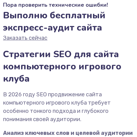
Пора проверить технические ошибки!
Выполню бесплатный
экспресс-аудит сайта
Заказать сейчас
Стратегии SEO для сайта
компьютерного игрового
клуба
В 2026 году SEO продвижение сайта
компьютерного игрового клуба требует
особенно тонкого подхода и глубокого
понимания своей аудитории.
Анализ ключевых слов и целевой аудитории