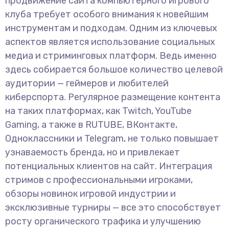
продвижение сайта компьютерного игрового
клуба требует особого внимания к новейшим
инструментам и подходам. Одним из ключевых
аспектов является использование социальных
медиа и стриминговых платформ. Ведь именно
здесь собирается большое количество целевой
аудитории — геймеров и любителей
киберспорта. Регулярное размещение контента
на таких платформах, как Twitch, YouTube
Gaming, а также в RUTUBE, ВКонтакте,
Одноклассники и Telegram, не только повышает
узнаваемость бренда, но и привлекает
потенциальных клиентов на сайт. Интеграция
стримов с профессиональными игроками,
обзоры новинок игровой индустрии и
эксклюзивные турниры — все это способствует
росту органического трафика и улучшению