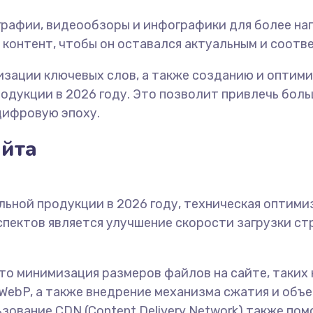
графии, видеообзоры и инфографики для более на
 контент, чтобы он оставался актуальным и соотв
изации ключевых слов, а также созданию и оптим
одукции в 2026 году. Это позволит привлечь бол
цифровую эпоху.
айта
льной продукции в 2026 году, техническая оптим
спектов является улучшение скорости загрузки ст
это минимизация размеров файлов на сайте, таких
ebP, а также внедрение механизма сжатия и объед
зование CDN (Content Delivery Network) также пом