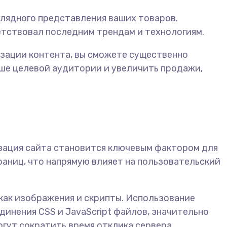
глядного представления ваших товаров.
етствовал последним трендам и технологиям.
изации контента, вы сможете существенно
ьше целевой аудитории и увеличить продажи,
изация сайта становится ключевым фактором для
раниц, что напрямую влияет на пользовательский
 как изображения и скрипты. Использование
инения CSS и JavaScript файлов, значительно
огут сократить время отклика сервера.